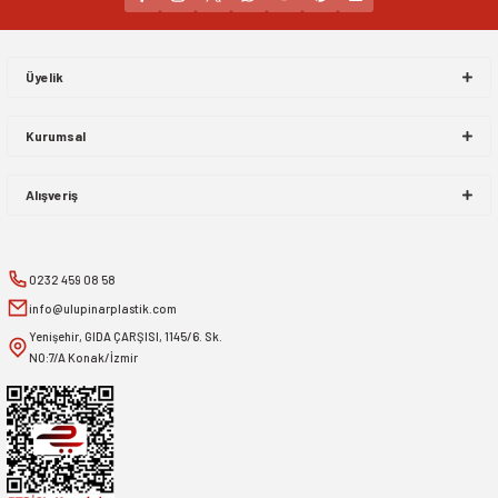
Gönder
Üyelik
Kurumsal
Alışveriş
0232 459 08 58
info@ulupinarplastik.com
Yenişehir, GIDA ÇARŞISI, 1145/6. Sk.
NO:7/A Konak/İzmir