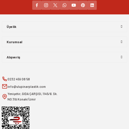
Gönder
Üyelik
Kurumsal
Alışveriş
0232 459 08 58
info@ulupinarplastik.com
Yenişehir, GIDA ÇARŞISI, 1145/6. Sk.
NO:7/A Konak/İzmir