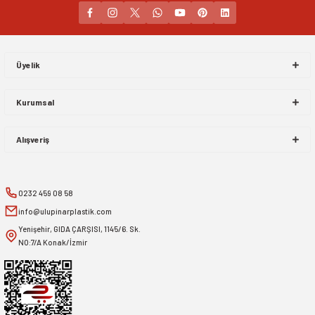
Gönder
Üyelik
Kurumsal
Alışveriş
0232 459 08 58
info@ulupinarplastik.com
Yenişehir, GIDA ÇARŞISI, 1145/6. Sk.
NO:7/A Konak/İzmir