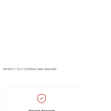
INFINITY / 12 LT STORMAX SAKLAMA KABI
Bu ürünün fiyat bilgisi, resim, ürün açıklamalarında ve diğer konularda yeters
Görüş ve önerileriniz için teşekkür ederiz.
Ürün resmi kalitesiz, bozuk veya görüntülenemiyor.
Ürün açıklamasında eksik bilgiler bulunuyor.
Güvenli Alışveriş
Ürün bilgilerinde hatalar bulunuyor.