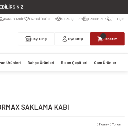
BİLİRSİNİZ.
KARGO TAKİP
FAVORİ ÜRÜNLER
SİPARİŞLERİM
HAKKIMIZDA
İLETİŞİM
Bayi Girişi
Üye Girişi
Sepetim
van Ürünleri
Bahçe Ürünleri
Bidon Çeşitleri
Cam Ürünler
STORMAX SAKLAMA KABI
0 Puan - 0 Yorum