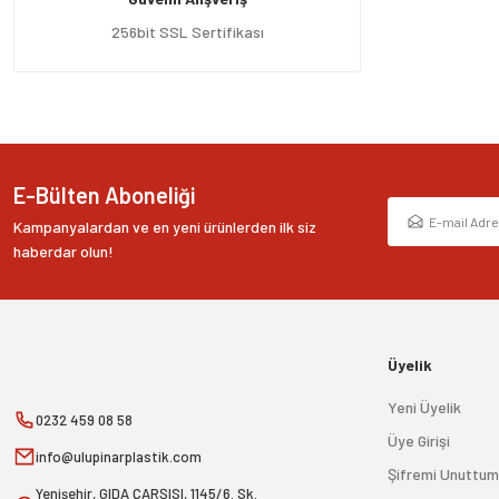
Ürün fiyatı diğer sitelerden daha pahalı.
256bit SSL Sertifikası
Bu ürüne benzer farklı alternatifler olmalı.
E-Bülten Aboneliği
Kampanyalardan ve en yeni ürünlerden ilk siz
haberdar olun!
Üyelik
Yeni Üyelik
0232 459 08 58
Üye Girişi
info@ulupinarplastik.com
Şifremi Unuttum
Yenişehir, GIDA ÇARŞISI, 1145/6. Sk.