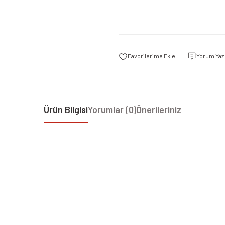
Yorum Yaz
Ürün Bilgisi
Yorumlar (0)
Önerileriniz
iz gördüğünüz noktaları öneri formunu kullanarak tarafımıza iletebilirsiniz.
Bu ürüne ilk yorumu siz yapın!
Yorum Yaz