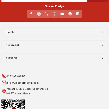
Sosyal Medya
Gönder
Üyelik
Kurumsal
Alışveriş
0232 459 08 58
info@ulupinarplastik.com
Yenişehir, GIDA ÇARŞISI, 1145/6. Sk.
NO:7/A Konak/İzmir