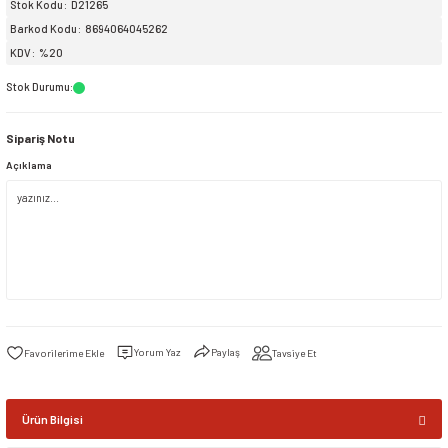
Stok Kodu
D21265
Barkod Kodu
8694064045262
siller
ar
ınçlı Püskürtücüler
Yer ve Çalı Fırçaları
KDV
%20
Stok Durumu
:
tleri
rı
Sipariş Notu
eçleri
Açıklama
ı ve Aksesuarları
atlık Çeşitleri
lama Kabları
ri
Yorum Yaz
Paylaş
Tavsiye Et
Ürün Bilgisi