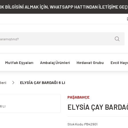
K BİLGİSİNİ ALMAK İÇİN, WHATSAPP HATTINDAN İLETİŞİME GEÇE
Mutfak Eşyaları
Ambalaj Ürünleri
Hırdavat Grubu
Evcil Hay
leri
ELYSİA ÇAY BARDAĞI 6 LI
PAŞABAHÇE
ELYSİA ÇAY BARDAĞ
Stok Kodu
:
PB42901