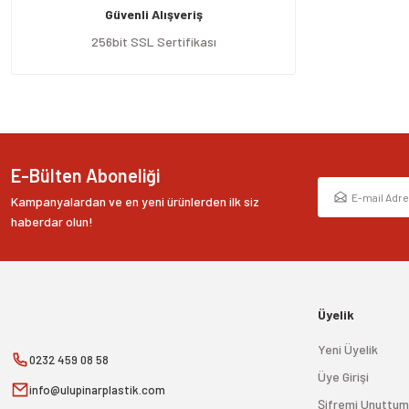
Güvenli Alışveriş
Ürün bilgilerinde hatalar bulunuyor.
Ürün fiyatı diğer sitelerden daha pahalı.
256bit SSL Sertifikası
Bu ürüne benzer farklı alternatifler olmalı.
E-Bülten Aboneliği
Kampanyalardan ve en yeni ürünlerden ilk siz
haberdar olun!
Üyelik
Yeni Üyelik
0232 459 08 58
Üye Girişi
info@ulupinarplastik.com
Şifremi Unuttum