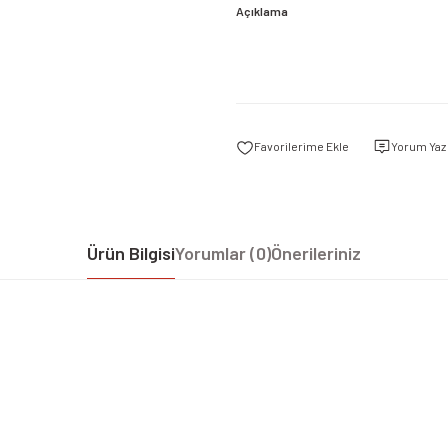
Açıklama
Yorum Yaz
Ürün Bilgisi
Yorumlar (0)
Önerileriniz
iz gördüğünüz noktaları öneri formunu kullanarak tarafımıza iletebilirsiniz.
Bu ürüne ilk yorumu siz yapın!
Yorum Yaz