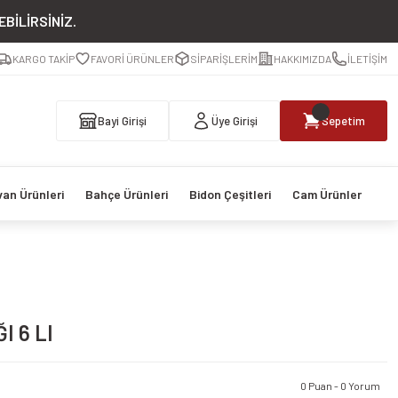
BİLİRSİNİZ.
KARGO TAKİP
FAVORİ ÜRÜNLER
SİPARİŞLERİM
HAKKIMIZDA
İLETİŞİM
Bayi Girişi
Üye Girişi
Sepetim
van Ürünleri
Bahçe Ürünleri
Bidon Çeşitleri
Cam Ürünler
I 6 LI
0 Puan - 0 Yorum