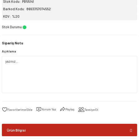
Stok Kodu
PB55141
Barkod Kodu
8693357074552
siller
ar
ınçlı Püskürtücüler
Yer ve Çalı Fırçaları
KDV
%20
Stok Durumu
:
tleri
rı
Sipariş Notu
eçleri
Açıklama
ı ve Aksesuarları
atlık Çeşitleri
lama Kabları
ri
Yorum Yaz
Paylaş
Tavsiye Et
Ürün Bilgisi