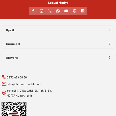
Sosyal Medya
Gönder
Üyelik
Kurumsal
Alışveriş
0232 459 08 58
info@ulupinarplastik.com
Yenişehir, GIDA ÇARŞISI, 1145/6. Sk.
NO:7/A Konak/İzmir