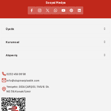
Sosyal Medya
Gönder
Üyelik
Kurumsal
Alışveriş
0232 459 08 58
info@ulupinarplastik.com
Yenişehir, GIDA ÇARŞISI, 1145/6. Sk.
NO:7/A Konak/İzmir