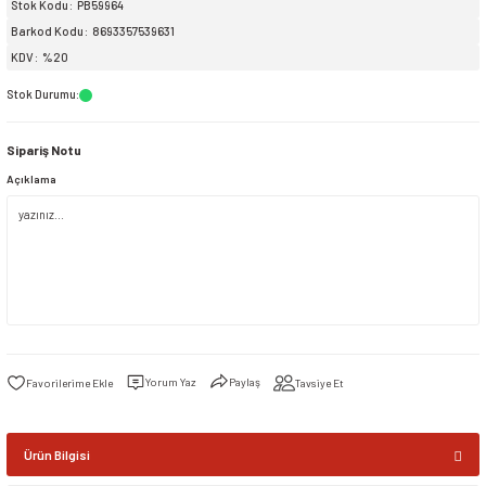
Stok Kodu
PB59964
Barkod Kodu
8693357539631
siller
ar
ınçlı Püskürtücüler
Yer ve Çalı Fırçaları
KDV
%20
Stok Durumu
:
tleri
rı
Sipariş Notu
eçleri
Açıklama
ı ve Aksesuarları
atlık Çeşitleri
lama Kabları
ri
Yorum Yaz
Paylaş
Tavsiye Et
Ürün Bilgisi