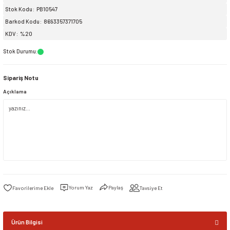
Stok Kodu
PB10547
Barkod Kodu
8693357371705
siller
ar
ınçlı Püskürtücüler
Yer ve Çalı Fırçaları
KDV
%20
tleri
rı
Stok Durumu
:
Sipariş Notu
eçleri
Açıklama
ı ve Aksesuarları
atlık Çeşitleri
lama Kabları
ri
Yorum Yaz
Paylaş
Tavsiye Et
Ürün Bilgisi