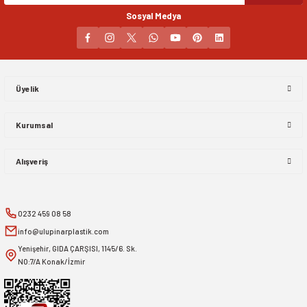
Sosyal Medya
Gönder
Üyelik
Kurumsal
Alışveriş
0232 459 08 58
info@ulupinarplastik.com
Yenişehir, GIDA ÇARŞISI, 1145/6. Sk.
NO:7/A Konak/İzmir