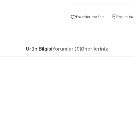
Yorum Yaz
Ürün Bilgisi
Yorumlar (0)
Önerileriniz
iz gördüğünüz noktaları öneri formunu kullanarak tarafımıza iletebilirsiniz.
Bu ürüne ilk yorumu siz yapın!
Yorum Yaz