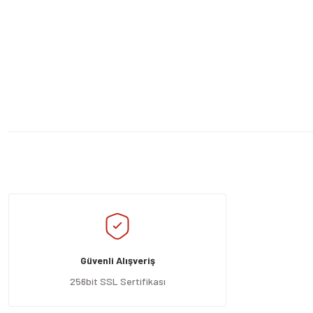
Bu ürünün fiyat bilgisi, resim, ürün açıklamalarında ve diğer konularda yeters
Görüş ve önerileriniz için teşekkür ederiz.
Ürün resmi kalitesiz, bozuk veya görüntülenemiyor.
Ürün açıklamasında eksik bilgiler bulunuyor.
Güvenli Alışveriş
Ürün bilgilerinde hatalar bulunuyor.
Ürün fiyatı diğer sitelerden daha pahalı.
256bit SSL Sertifikası
Bu ürüne benzer farklı alternatifler olmalı.