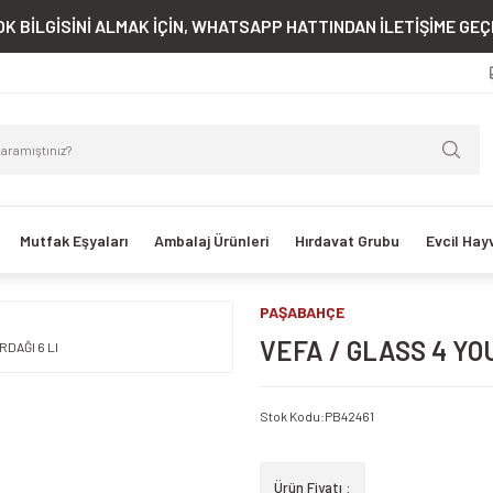
K BİLGİSİNİ ALMAK İÇİN, WHATSAPP HATTINDAN İLETİŞİME GEÇE
Mutfak Eşyaları
Ambalaj Ürünleri
Hırdavat Grubu
Evcil Hay
PAŞABAHÇE
VEFA / GLASS 4 YO
Stok Kodu
:
PB42461
Ürün Fiyatı :