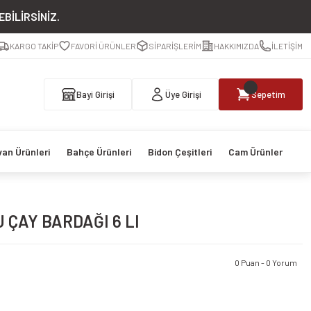
BİLİRSİNİZ.
KARGO TAKİP
FAVORİ ÜRÜNLER
SİPARİŞLERİM
HAKKIMIZDA
İLETİŞİM
Bayi Girişi
Üye Girişi
Sepetim
van Ürünleri
Bahçe Ürünleri
Bidon Çeşitleri
Cam Ürünler
U ÇAY BARDAĞI 6 LI
0 Puan - 0 Yorum