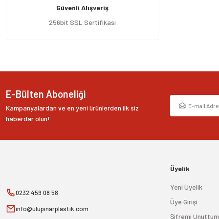
Güvenli Alışveriş
Ürün bilgilerinde hatalar bulunuyor.
Ürün fiyatı diğer sitelerden daha pahalı.
256bit SSL Sertifikası
Bu ürüne benzer farklı alternatifler olmalı.
E-Bülten Aboneliği
Kampanyalardan ve en yeni ürünlerden ilk siz
haberdar olun!
Üyelik
Yeni Üyelik
0232 459 08 58
Üye Girişi
info@ulupinarplastik.com
Şifremi Unuttum