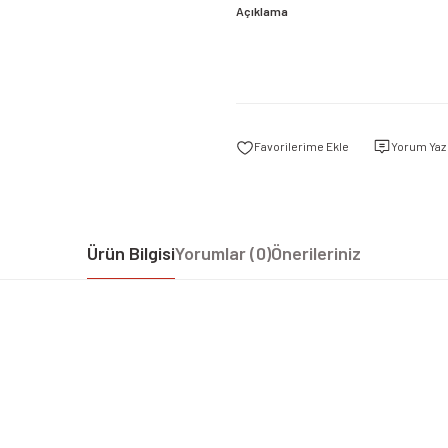
Açıklama
Yorum Yaz
Ürün Bilgisi
Yorumlar (0)
Önerileriniz
iz gördüğünüz noktaları öneri formunu kullanarak tarafımıza iletebilirsiniz.
Bu ürüne ilk yorumu siz yapın!
Yorum Yaz