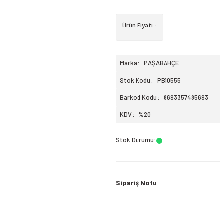
Ürün Fiyatı :
Marka
PAŞABAHÇE
Stok Kodu
PB10555
Barkod Kodu
8693357485693
KDV
%20
Stok Durumu
:
Sipariş Notu