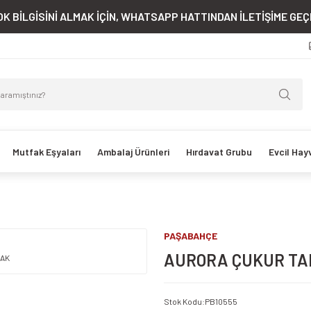
K BİLGİSİNİ ALMAK İÇİN, WHATSAPP HATTINDAN İLETİŞİME GEÇE
Mutfak Eşyaları
Ambalaj Ürünleri
Hırdavat Grubu
Evcil Hay
PAŞABAHÇE
AURORA ÇUKUR TA
Stok Kodu
:
PB10555