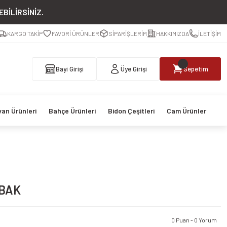
BİLİRSİNİZ.
KARGO TAKİP
FAVORİ ÜRÜNLER
SİPARİŞLERİM
HAKKIMIZDA
İLETİŞİM
Bayi Girişi
Üye Girişi
Sepetim
van Ürünleri
Bahçe Ürünleri
Bidon Çeşitleri
Cam Ürünler
BAK
0 Puan - 0 Yorum