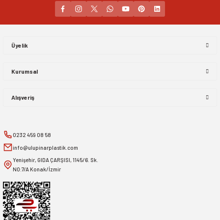
Gönder
Üyelik
Kurumsal
Alışveriş
0232 459 08 58
info@ulupinarplastik.com
Yenişehir, GIDA ÇARŞISI, 1145/6. Sk.
NO:7/A Konak/İzmir