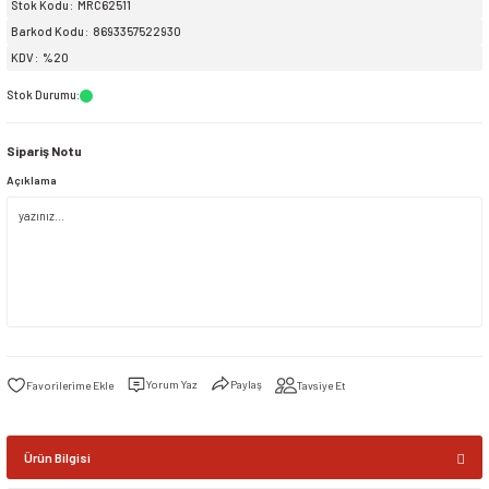
Stok Kodu
MRC62511
Barkod Kodu
8693357522930
siller
ar
ınçlı Püskürtücüler
Yer ve Çalı Fırçaları
KDV
%20
Stok Durumu
:
tleri
rı
Sipariş Notu
eçleri
Açıklama
ı ve Aksesuarları
atlık Çeşitleri
lama Kabları
ri
Yorum Yaz
Paylaş
Tavsiye Et
Ürün Bilgisi