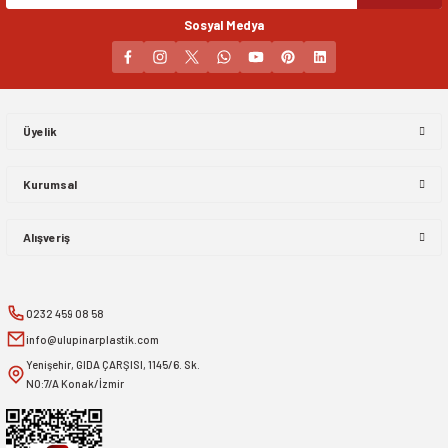
Sosyal Medya
Gönder
Üyelik
Kurumsal
Alışveriş
0232 459 08 58
info@ulupinarplastik.com
Yenişehir, GIDA ÇARŞISI, 1145/6. Sk.
NO:7/A Konak/İzmir