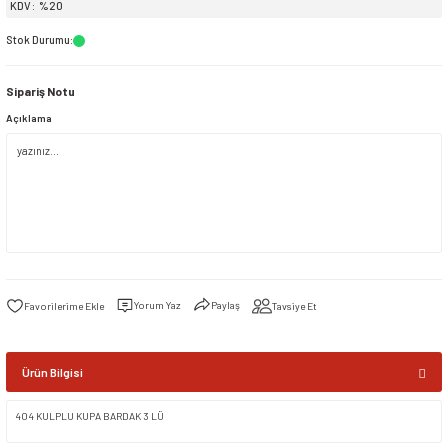
KDV
%20
Stok Durumu
:
siller
ar
ınçlı Püskürtücüler
Yer ve Çalı Fırçaları
Sipariş Notu
tleri
rı
Açıklama
eçleri
ı ve Aksesuarları
atlık Çeşitleri
lama Kabları
Yorum Yaz
Paylaş
Tavsiye Et
ri
Ürün Bilgisi
404 KULPLU KUPA BARDAK 3 LÜ