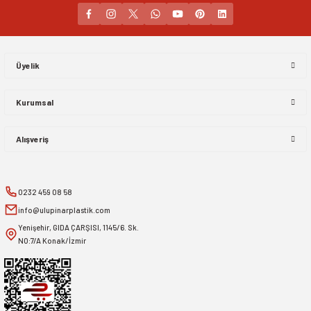
Gönder
Üyelik
Kurumsal
Alışveriş
0232 459 08 58
info@ulupinarplastik.com
Yenişehir, GIDA ÇARŞISI, 1145/6. Sk.
NO:7/A Konak/İzmir