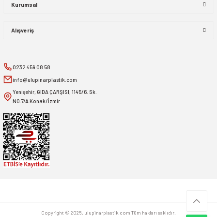
Kurumsal
Alışveriş
0232 459 08 58
info@ulupinarplastik.com
Yenişehir, GIDA ÇARŞISI, 1145/6. Sk.
NO:7/A Konak/İzmir
Copyright © 2025, ulupinarplastik.com Tüm hakları saklıdır.