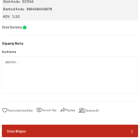
Stok Kodu
D21345
Barkod Kodu
8694064046078
siller
ar
ınçlı Püskürtücüler
Yer ve Çalı Fırçaları
KDV
%20
Stok Durumu
:
tleri
rı
Sipariş Notu
eçleri
Açıklama
ı ve Aksesuarları
atlık Çeşitleri
lama Kabları
ri
Yorum Yaz
Paylaş
Tavsiye Et
Ürün Bilgisi