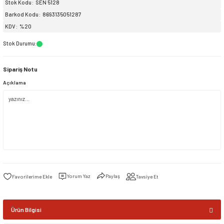
Stok Kodu
SEN 5128
Barkod Kodu
8693135051287
siller
ar
ınçlı Püskürtücüler
Yer ve Çalı Fırçaları
KDV
%20
Stok Durumu
:
tleri
rı
Sipariş Notu
eçleri
Açıklama
ı ve Aksesuarları
atlık Çeşitleri
lama Kabları
ri
Yorum Yaz
Paylaş
Tavsiye Et
Ürün Bilgisi