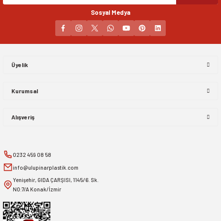
Sosyal Medya
Gönder
Üyelik
Kurumsal
Alışveriş
0232 459 08 58
info@ulupinarplastik.com
Yenişehir, GIDA ÇARŞISI, 1145/6. Sk.
NO:7/A Konak/İzmir