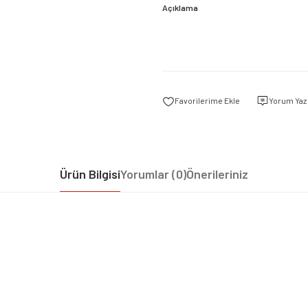
Açıklama
Yorum Yaz
Ürün Bilgisi
Yorumlar (0)
Önerileriniz
iz gördüğünüz noktaları öneri formunu kullanarak tarafımıza iletebilirsiniz.
Bu ürüne ilk yorumu siz yapın!