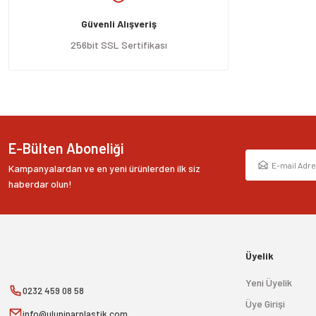
Ürün açıklamasında eksik bilgiler bulunuyor.
Güvenli Alışveriş
Ürün bilgilerinde hatalar bulunuyor.
Ürün fiyatı diğer sitelerden daha pahalı.
256bit SSL Sertifikası
Bu ürüne benzer farklı alternatifler olmalı.
E-Bülten Aboneliği
Kampanyalardan ve en yeni ürünlerden ilk siz
haberdar olun!
Üyelik
Yeni Üyelik
0232 459 08 58
Üye Girişi
info@ulupinarplastik.com