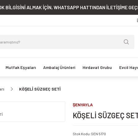
K BİLGİSİNİ ALMAK İÇİN, WHATSAPP HATTINDAN İLETİŞİME GEÇE
Mutfak Eşyaları
Ambalaj Ürünleri
Hırdavat Grubu
Evcil Hay
arı
KÖŞELİ SÜZGEÇ SETİ
ŞENYAYLA
KÖŞELİ SÜZGEÇ SET
Stok Kodu
:
SEN 5170