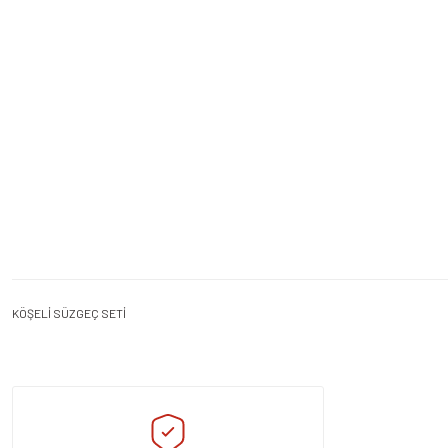
KÖŞELİ SÜZGEÇ SETİ
Bu ürünün fiyat bilgisi, resim, ürün açıklamalarında ve diğer konularda yeters
Görüş ve önerileriniz için teşekkür ederiz.
Ürün resmi kalitesiz, bozuk veya görüntülenemiyor.