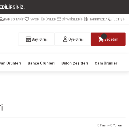
BİLİRSİNİZ.
KARGO TAKİP
FAVORİ ÜRÜNLER
SİPARİŞLERİM
HAKKIMIZDA
İLETİŞİM
Bayi Girişi
Üye Girişi
Sepetim
van Ürünleri
Bahçe Ürünleri
Bidon Çeşitleri
Cam Ürünler
İ
0 Puan - 0 Yorum