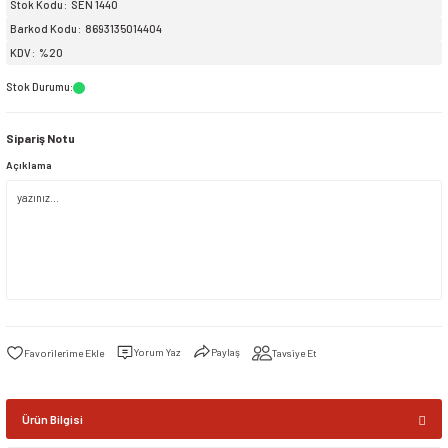
Stok Kodu
SEN 1440
Barkod Kodu
8693135014404
siller
ar
ınçlı Püskürtücüler
Yer ve Çalı Fırçaları
KDV
%20
Stok Durumu
:
tleri
rı
Sipariş Notu
eçleri
Açıklama
ı ve Aksesuarları
atlık Çeşitleri
lama Kabları
ri
Yorum Yaz
Paylaş
Tavsiye Et
Ürün Bilgisi