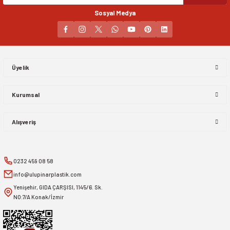
Sosyal Medya
Gönder
Üyelik
Kurumsal
Alışveriş
0232 459 08 58
info@ulupinarplastik.com
Yenişehir, GIDA ÇARŞISI, 1145/6. Sk.
NO:7/A Konak/İzmir