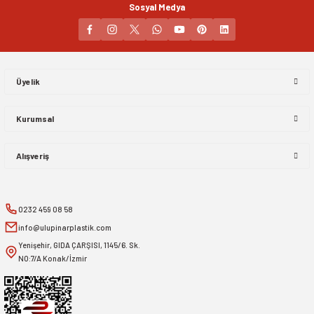
Sosyal Medya
Gönder
Üyelik
Kurumsal
Alışveriş
0232 459 08 58
info@ulupinarplastik.com
Yenişehir, GIDA ÇARŞISI, 1145/6. Sk.
NO:7/A Konak/İzmir