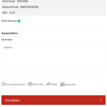
Stok Kodu
SEN 5516
Barkod Kodu
8693135055162
siller
ar
ınçlı Püskürtücüler
Yer ve Çalı Fırçaları
KDV
%20
Stok Durumu
:
tleri
rı
Sipariş Notu
eçleri
Açıklama
ı ve Aksesuarları
atlık Çeşitleri
lama Kabları
ri
Yorum Yaz
Paylaş
Tavsiye Et
Ürün Bilgisi