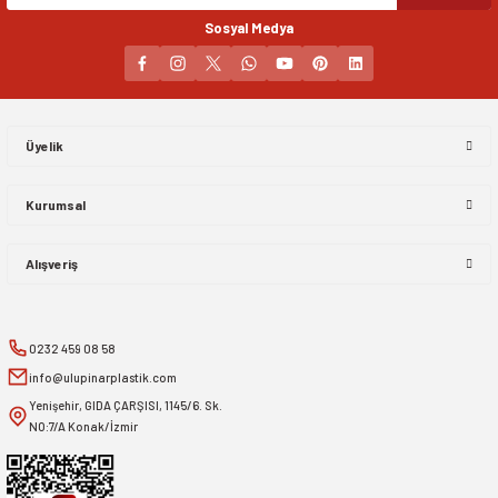
Sosyal Medya
Gönder
Üyelik
Kurumsal
Alışveriş
0232 459 08 58
info@ulupinarplastik.com
Yenişehir, GIDA ÇARŞISI, 1145/6. Sk.
NO:7/A Konak/İzmir