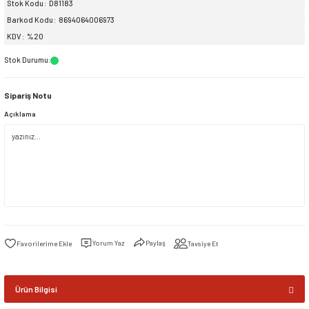
Stok Kodu
D81183
Barkod Kodu
8694064006973
siller
ar
ınçlı Püskürtücüler
Yer ve Çalı Fırçaları
KDV
%20
Stok Durumu
:
tleri
rı
Sipariş Notu
eçleri
Açıklama
ı ve Aksesuarları
atlık Çeşitleri
lama Kabları
ri
Yorum Yaz
Paylaş
Tavsiye Et
Ürün Bilgisi