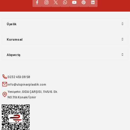
Gönder
Üyelik
Kurumsal
Alışveriş
0232 459 08 58
info@ulupinarplastik.com
Yenişehir, GIDA ÇARŞISI, 1145/6. Sk.
NO:7/A Konak/İzmir