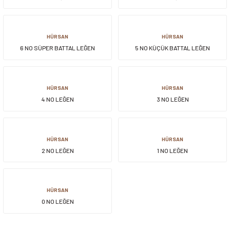
siller
ar
ınçlı Püskürtücüler
Yer ve Çalı Fırçaları
HÜRSAN
HÜRSAN
6 NO SÜPER BATTAL LEĞEN
5 NO KÜÇÜK BATTAL LEĞEN
tleri
rı
eçleri
HÜRSAN
HÜRSAN
4 NO LEĞEN
3 NO LEĞEN
ı ve Aksesuarları
atlık Çeşitleri
lama Kabları
HÜRSAN
HÜRSAN
2 NO LEĞEN
1 NO LEĞEN
ri
HÜRSAN
0 NO LEĞEN