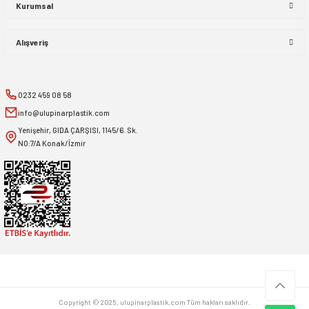
Kurumsal
Alışveriş
0232 459 08 58
info@ulupinarplastik.com
Yenişehir, GIDA ÇARŞISI, 1145/6. Sk.
NO:7/A Konak/İzmir
Copyright © 2025, ulupinarplastik.com Tüm hakları saklıdır.