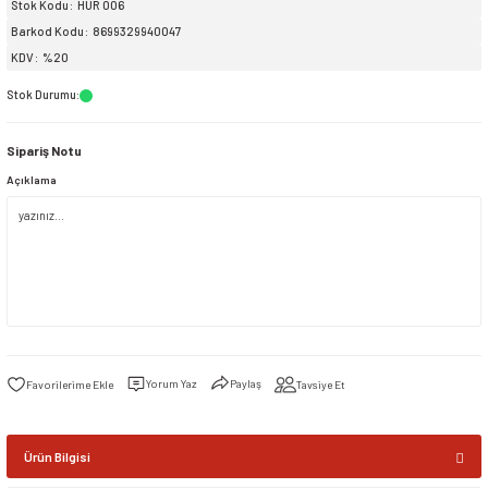
Stok Kodu
HUR 006
Barkod Kodu
8699329940047
siller
ar
ınçlı Püskürtücüler
Yer ve Çalı Fırçaları
KDV
%20
Stok Durumu
:
tleri
rı
Sipariş Notu
eçleri
Açıklama
ı ve Aksesuarları
atlık Çeşitleri
lama Kabları
ri
Yorum Yaz
Paylaş
Tavsiye Et
Ürün Bilgisi