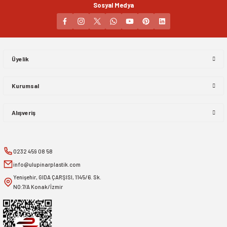
Sosyal Medya
Gönder
Üyelik
Kurumsal
Alışveriş
0232 459 08 58
info@ulupinarplastik.com
Yenişehir, GIDA ÇARŞISI, 1145/6. Sk.
NO:7/A Konak/İzmir