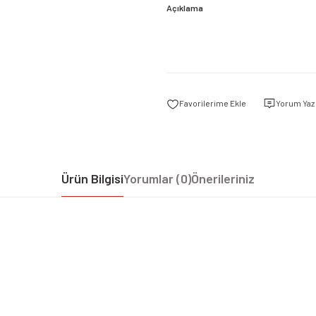
Açıklama
Yorum Yaz
Ürün Bilgisi
Yorumlar (0)
Önerileriniz
iz gördüğünüz noktaları öneri formunu kullanarak tarafımıza iletebilirsiniz.
Bu ürüne ilk yorumu siz yapın!