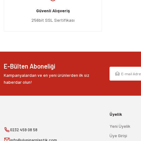
Ürün açıklamasında eksik bilgiler bulunuyor.
Güvenli Alışveriş
Ürün bilgilerinde hatalar bulunuyor.
Ürün fiyatı diğer sitelerden daha pahalı.
256bit SSL Sertifikası
Bu ürüne benzer farklı alternatifler olmalı.
E-Bülten Aboneliği
Kampanyalardan ve en yeni ürünlerden ilk siz
haberdar olun!
Üyelik
Yeni Üyelik
0232 459 08 58
Üye Girişi
info@ulupinarplastik.com