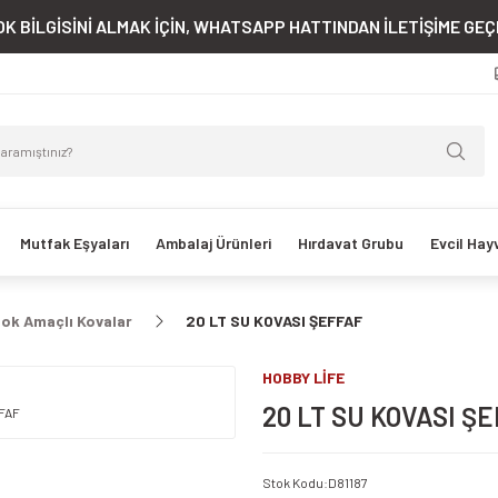
K BİLGİSİNİ ALMAK İÇİN, WHATSAPP HATTINDAN İLETİŞİME GEÇE
Mutfak Eşyaları
Ambalaj Ürünleri
Hırdavat Grubu
Evcil Hay
Çok Amaçlı Kovalar
20 LT SU KOVASI ŞEFFAF
HOBBY LİFE
20 LT SU KOVASI Ş
Stok Kodu
:
D81187