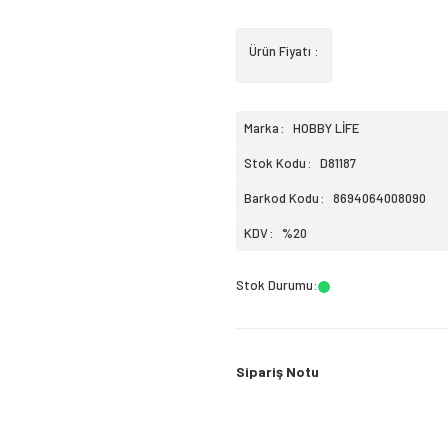
Ürün Fiyatı :
Marka
HOBBY LİFE
Stok Kodu
D81187
Barkod Kodu
8694064008090
KDV
%20
Stok Durumu
:
Sipariş Notu