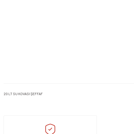
20 LT SU KOVASI ŞEFFAF
Bu ürünün fiyat bilgisi, resim, ürün açıklamalarında ve diğer konularda yeters
Görüş ve önerileriniz için teşekkür ederiz.
Ürün resmi kalitesiz, bozuk veya görüntülenemiyor.