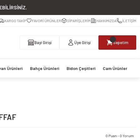
BİLİRSİNİZ.
KARGO TAKİP
FAVORİ ÜRÜNLER
SİPARİŞLERİM
HAKKIMIZDA
İLETİŞİM
Bayi Girişi
Üye Girişi
Sepetim
van Ürünleri
Bahçe Ürünleri
Bidon Çeşitleri
Cam Ürünler
EFFAF
0 Puan - 0 Yorum