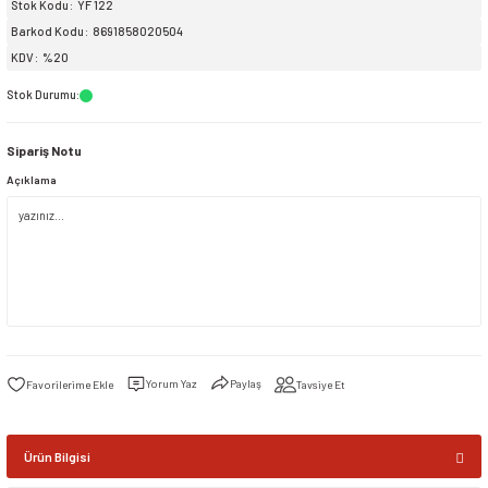
Stok Kodu
YF 122
Barkod Kodu
8691858020504
siller
ar
ınçlı Püskürtücüler
Yer ve Çalı Fırçaları
KDV
%20
Stok Durumu
:
tleri
rı
Sipariş Notu
eçleri
Açıklama
ı ve Aksesuarları
atlık Çeşitleri
lama Kabları
ri
Yorum Yaz
Paylaş
Tavsiye Et
Ürün Bilgisi