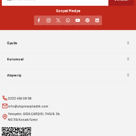
Sosyal Medya
Gönder
Üyelik
Kurumsal
Alışveriş
0232 459 08 58
info@ulupinarplastik.com
Yenişehir, GIDA ÇARŞISI, 1145/6. Sk.
NO:7/A Konak/İzmir