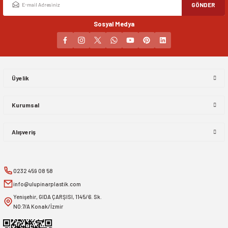
GÖNDER
Sosyal Medya
Gönder
Üyelik
Kurumsal
Alışveriş
0232 459 08 58
info@ulupinarplastik.com
Yenişehir, GIDA ÇARŞISI, 1145/6. Sk.
NO:7/A Konak/İzmir