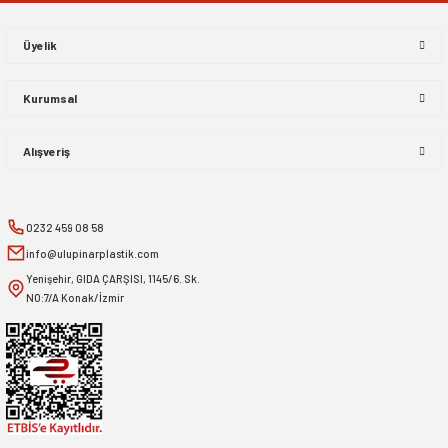
Üyelik
Kurumsal
Alışveriş
0232 459 08 58
info@ulupinarplastik.com
Yenişehir, GIDA ÇARŞISI, 1145/6. Sk.
NO:7/A Konak/İzmir