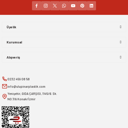
Gönder
Üyelik
Kurumsal
Alışveriş
0232 459 08 58
info@ulupinarplastik.com
Yenişehir, GIDA ÇARŞISI, 1145/6. Sk.
NO:7/A Konak/İzmir