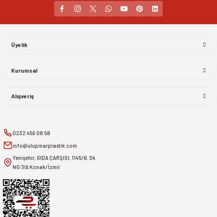
Gönder
Üyelik
Kurumsal
Alışveriş
0232 459 08 58
info@ulupinarplastik.com
Yenişehir, GIDA ÇARŞISI, 1145/6. Sk.
NO:7/A Konak/İzmir