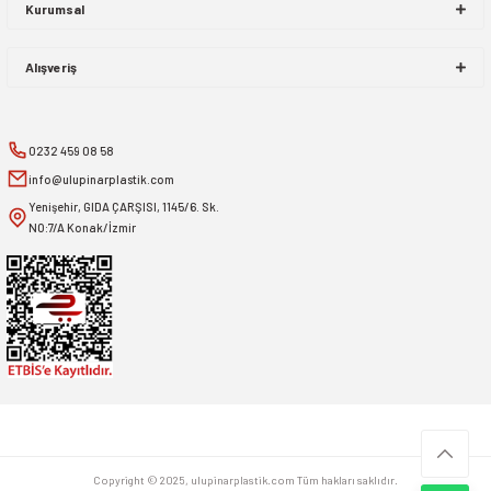
Kurumsal
Alışveriş
0232 459 08 58
info@ulupinarplastik.com
Yenişehir, GIDA ÇARŞISI, 1145/6. Sk.
NO:7/A Konak/İzmir
Copyright © 2025, ulupinarplastik.com Tüm hakları saklıdır.