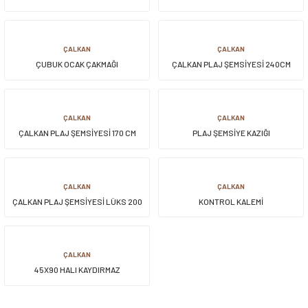
siller
ar
ınçlı Püskürtücüler
Yer ve Çalı Fırçaları
ÇALKAN
ÇALKAN
ÇUBUK OCAK ÇAKMAĞI
ÇALKAN PLAJ ŞEMSİYESİ 240CM
tleri
rı
eçleri
ÇALKAN
ÇALKAN
ÇALKAN PLAJ ŞEMSİYESİ 170 CM
PLAJ ŞEMSİYE KAZIĞI
ı ve Aksesuarları
atlık Çeşitleri
lama Kabları
ÇALKAN
ÇALKAN
ÇALKAN PLAJ ŞEMSİYESİ LÜKS 200
KONTROL KALEMİ
ri
CM
ÇALKAN
45X90 HALI KAYDIRMAZ