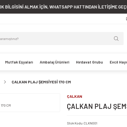
K BİLGİSİNİ ALMAK İÇİN, WHATSAPP HATTINDAN İLETİŞİME GEÇE
Mutfak Eşyaları
Ambalaj Ürünleri
Hırdavat Grubu
Evcil Hay
ÇALKAN PLAJ ŞEMSİYESİ 170 CM
ÇALKAN
ÇALKAN PLAJ ŞEMS
Stok Kodu
:
CLKN001