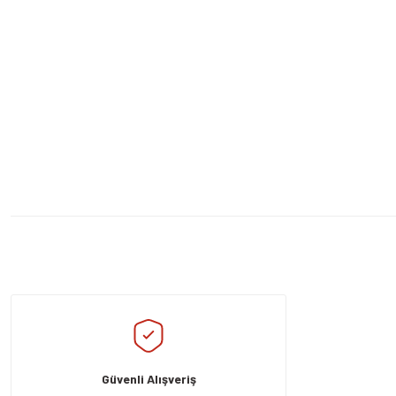
Bu ürünün fiyat bilgisi, resim, ürün açıklamalarında ve diğer konularda yeters
Görüş ve önerileriniz için teşekkür ederiz.
Ürün resmi kalitesiz, bozuk veya görüntülenemiyor.
Ürün açıklamasında eksik bilgiler bulunuyor.
Güvenli Alışveriş
Ürün bilgilerinde hatalar bulunuyor.