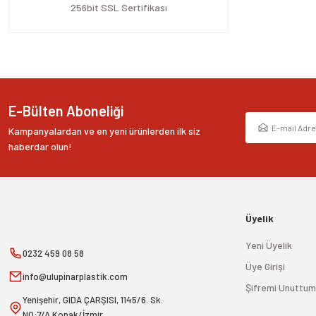
Ürün fiyatı diğer sitelerden daha pahalı.
256bit SSL Sertifikası
Bu ürüne benzer farklı alternatifler olmalı.
E-Bülten Aboneliği
Kampanyalardan ve en yeni ürünlerden ilk siz
haberdar olun!
Üyelik
Yeni Üyelik
0232 459 08 58
Üye Girişi
info@ulupinarplastik.com
Şifremi Unuttum
Yenişehir, GIDA ÇARŞISI, 1145/6. Sk.
NO:7/A Konak/İzmir