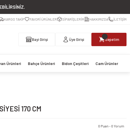
BİLİRSİNİZ.
KARGO TAKİP
FAVORİ ÜRÜNLER
SİPARİŞLERİM
HAKKIMIZDA
İLETİŞİM
Bayi Girişi
Üye Girişi
Sepetim
van Ürünleri
Bahçe Ürünleri
Bidon Çeşitleri
Cam Ürünler
İYESİ 170 CM
0 Puan - 0 Yorum