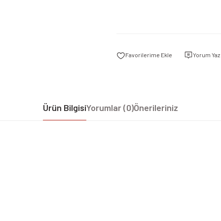
Yorum Yaz
Ürün Bilgisi
Yorumlar (0)
Önerileriniz
iz gördüğünüz noktaları öneri formunu kullanarak tarafımıza iletebilirsiniz.
Bu ürüne ilk yorumu siz yapın!
Yorum Yaz