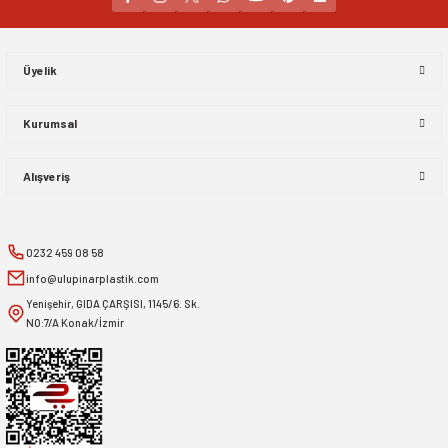
Gönder
Üyelik
Kurumsal
Alışveriş
0232 459 08 58
info@ulupinarplastik.com
Yenişehir, GIDA ÇARŞISI, 1145/6. Sk.
NO:7/A Konak/İzmir