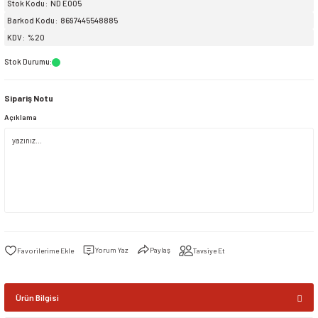
Stok Kodu
ND E005
Barkod Kodu
8697445548885
siller
ar
ınçlı Püskürtücüler
Yer ve Çalı Fırçaları
KDV
%20
Stok Durumu
:
tleri
rı
Sipariş Notu
eçleri
Açıklama
ı ve Aksesuarları
atlık Çeşitleri
lama Kabları
ri
Yorum Yaz
Paylaş
Tavsiye Et
Ürün Bilgisi