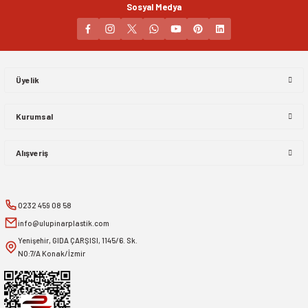
Sosyal Medya
Gönder
Üyelik
Kurumsal
Alışveriş
0232 459 08 58
info@ulupinarplastik.com
Yenişehir, GIDA ÇARŞISI, 1145/6. Sk.
NO:7/A Konak/İzmir