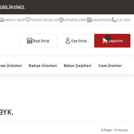
BİLİRSİNİZ.
KARGO TAKİP
FAVORİ ÜRÜNLER
SİPARİŞLERİM
HAKKIMIZDA
İLETİŞİM
Bayi Girişi
Üye Girişi
Sepetim
van Ürünleri
Bahçe Ürünleri
Bidon Çeşitleri
Cam Ürünler
BYK.
0 Puan - 0 Yorum