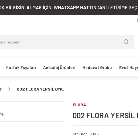
K BİLGİSİNİ ALMAK İÇİN, WHATSAPP HATTINDAN İLETİŞİME GEÇE
Mutfak Eşyaları
Ambalaj Ürünleri
Hırdavat Grubu
Evcil Hay
r
002 FLORA YERSİL BYK.
FLORA
002 FLORA YERSİL 
Stok Kodu
:
F002