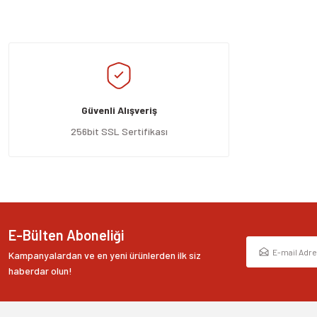
Bu ürünün fiyat bilgisi, resim, ürün açıklamalarında ve diğer konularda yeters
Görüş ve önerileriniz için teşekkür ederiz.
Ürün resmi kalitesiz, bozuk veya görüntülenemiyor.
Ürün açıklamasında eksik bilgiler bulunuyor.
Güvenli Alışveriş
Ürün bilgilerinde hatalar bulunuyor.
Ürün fiyatı diğer sitelerden daha pahalı.
256bit SSL Sertifikası
Bu ürüne benzer farklı alternatifler olmalı.
E-Bülten Aboneliği
Kampanyalardan ve en yeni ürünlerden ilk siz
haberdar olun!