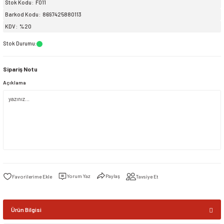
Stok Kodu
F011
Barkod Kodu
8697425880113
siller
ar
ınçlı Püskürtücüler
Yer ve Çalı Fırçaları
KDV
%20
Stok Durumu
:
tleri
rı
Sipariş Notu
eçleri
Açıklama
ı ve Aksesuarları
atlık Çeşitleri
lama Kabları
ri
Yorum Yaz
Paylaş
Tavsiye Et
Ürün Bilgisi