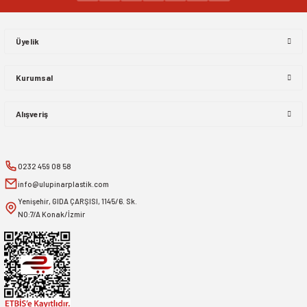
Gönder
Üyelik
Kurumsal
Alışveriş
0232 459 08 58
info@ulupinarplastik.com
Yenişehir, GIDA ÇARŞISI, 1145/6. Sk.
NO:7/A Konak/İzmir