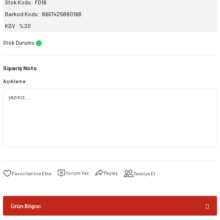
Stok Kodu
F016
Barkod Kodu
8697425880168
siller
ar
ınçlı Püskürtücüler
Yer ve Çalı Fırçaları
KDV
%20
Stok Durumu
:
tleri
rı
Sipariş Notu
eçleri
Açıklama
ı ve Aksesuarları
atlık Çeşitleri
lama Kabları
ri
Yorum Yaz
Paylaş
Tavsiye Et
Ürün Bilgisi