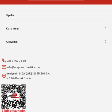
Gönder
Üyelik
Kurumsal
Alışveriş
0232 459 08 58
info@ulupinarplastik.com
Yenişehir, GIDA ÇARŞISI, 1145/6. Sk.
NO:7/A Konak/İzmir