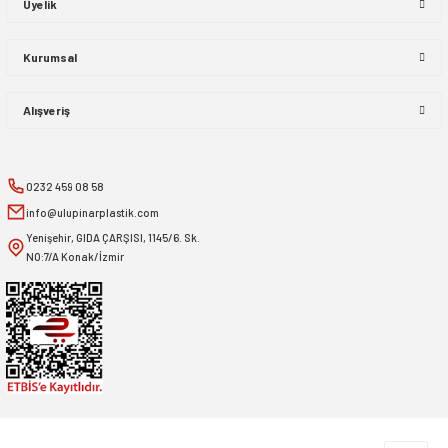
Üyelik
Kurumsal
Alışveriş
0232 459 08 58
info@ulupinarplastik.com
Yenişehir, GIDA ÇARŞISI, 1145/6. Sk.
NO:7/A Konak/İzmir