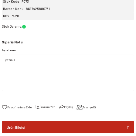
Stok Kodu
F073
Barkod Kodu
8697425880731
siller
ar
ınçlı Püskürtücüler
Yer ve Çalı Fırçaları
KDV
%20
Stok Durumu
:
tleri
rı
Sipariş Notu
eçleri
Açıklama
ı ve Aksesuarları
atlık Çeşitleri
lama Kabları
ri
Yorum Yaz
Paylaş
Tavsiye Et
Ürün Bilgisi