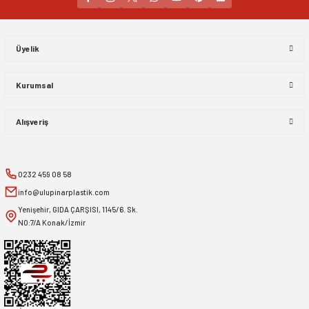
Gönder
Üyelik
Kurumsal
Alışveriş
0232 459 08 58
info@ulupinarplastik.com
Yenişehir, GIDA ÇARŞISI, 1145/6. Sk.
NO:7/A Konak/İzmir