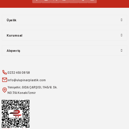
Gönder
Üyelik
Kurumsal
Alışveriş
0232 459 08 58
info@ulupinarplastik.com
Yenişehir, GIDA ÇARŞISI, 1145/6. Sk.
NO:7/A Konak/İzmir