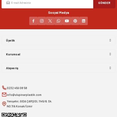
GÖNDER
Sosyal Medya
Gönder
Üyelik
Kurumsal
Alışveriş
0232 459 08 58
info@ulupinarplastik.com
Yenişehir, GIDA ÇARŞISI, 1145/6. Sk.
NO:7/A Konak/İzmir