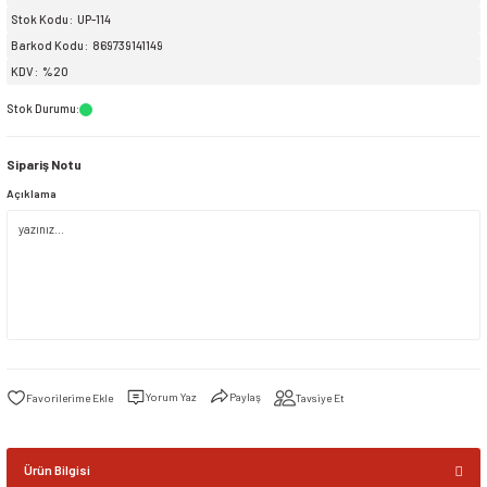
Stok Kodu
UP-114
Barkod Kodu
869739141149
siller
ar
ınçlı Püskürtücüler
Yer ve Çalı Fırçaları
KDV
%20
tleri
rı
Stok Durumu
:
Sipariş Notu
eçleri
Açıklama
ı ve Aksesuarları
atlık Çeşitleri
lama Kabları
ri
Yorum Yaz
Paylaş
Tavsiye Et
Ürün Bilgisi