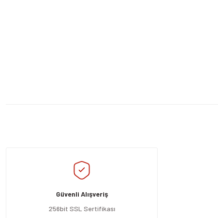
Bu ürünün fiyat bilgisi, resim, ürün açıklamalarında ve diğer konularda yeters
Görüş ve önerileriniz için teşekkür ederiz.
Ürün resmi kalitesiz, bozuk veya görüntülenemiyor.
Ürün açıklamasında eksik bilgiler bulunuyor.
Güvenli Alışveriş
Ürün bilgilerinde hatalar bulunuyor.
Ürün fiyatı diğer sitelerden daha pahalı.
256bit SSL Sertifikası