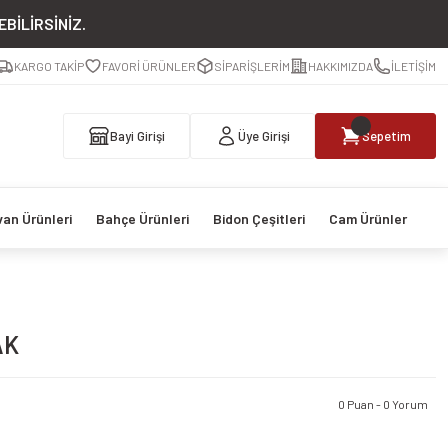
BİLİRSİNİZ.
KARGO TAKİP
FAVORİ ÜRÜNLER
SİPARİŞLERİM
HAKKIMIZDA
İLETİŞİM
Bayi Girişi
Üye Girişi
Sepetim
van Ürünleri
Bahçe Ürünleri
Bidon Çeşitleri
Cam Ürünler
AK
0 Puan - 0 Yorum