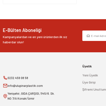
Bu ürüne benzer farklı alternatifler olmalı.
E-Bülten Aboneliği
Kampanyalardan ve en yeni ürünlerden ilk siz
haberdar olun!
Üyelik
Yeni Üyelik
0232 459 08 58
Üye Girişi
info@ulupinarplastik.com
Şifremi Unuttum
Yenişehir, GIDA ÇARŞISI, 1145/6. Sk.
NO:7/A Konak/İzmir