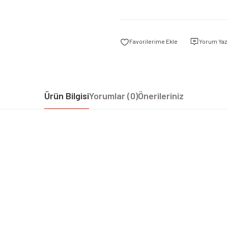
Yorum Yaz
Ürün Bilgisi
Yorumlar (0)
Önerileriniz
iz gördüğünüz noktaları öneri formunu kullanarak tarafımıza iletebilirsiniz.
Bu ürüne ilk yorumu siz yapın!
Yorum Yaz