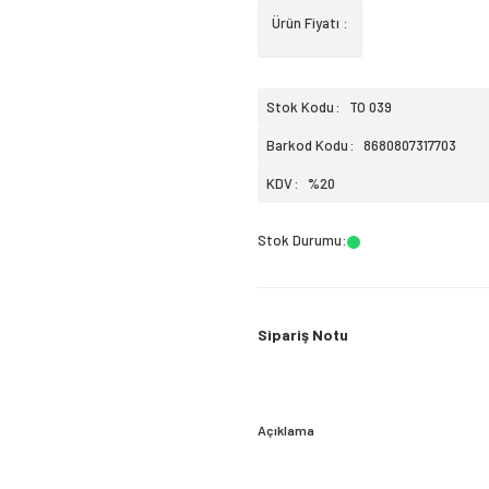
Ürün Fiyatı :
Stok Kodu
TO 039
Barkod Kodu
8680807317703
KDV
%20
Stok Durumu
:
Sipariş Notu
Açıklama