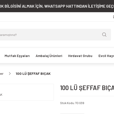
K BİLGİSİNİ ALMAK İÇİN, WHATSAPP HATTINDAN İLETİŞİME GEÇE
Mutfak Eşyaları
Ambalaj Ürünleri
Hırdavat Grubu
Evcil Hay
ler
100 LÜ ŞEFFAF BIÇAK
100 LÜ ŞEFFAF BIÇ
Stok Kodu
:
TO 039