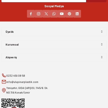
Sosyal Medya
Gönder
Üyelik
Kurumsal
Alışveriş
0232 459 08 58
info@ulupinarplastik.com
Yenişehir, GIDA ÇARŞISI, 1145/6. Sk.
NO:7/A Konak/İzmir