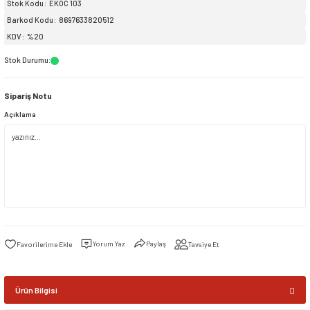
Stok Kodu
EKOC 103
Barkod Kodu
8697633820512
siller
ar
ınçlı Püskürtücüler
Yer ve Çalı Fırçaları
KDV
%20
Stok Durumu
:
tleri
rı
Sipariş Notu
eçleri
Açıklama
ı ve Aksesuarları
atlık Çeşitleri
lama Kabları
ri
Yorum Yaz
Paylaş
Tavsiye Et
Ürün Bilgisi