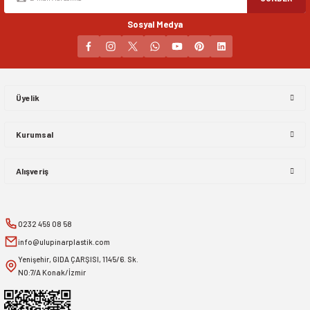
Sosyal Medya
Gönder
Üyelik
Kurumsal
Alışveriş
0232 459 08 58
info@ulupinarplastik.com
Yenişehir, GIDA ÇARŞISI, 1145/6. Sk.
NO:7/A Konak/İzmir