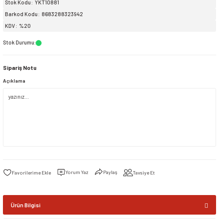
Stok Kodu
YKT10881
Barkod Kodu
8683288323942
siller
ar
ınçlı Püskürtücüler
Yer ve Çalı Fırçaları
KDV
%20
Stok Durumu
:
tleri
rı
Sipariş Notu
eçleri
Açıklama
ı ve Aksesuarları
atlık Çeşitleri
lama Kabları
ri
Yorum Yaz
Paylaş
Tavsiye Et
Ürün Bilgisi