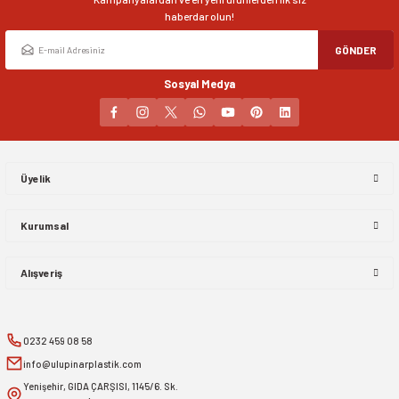
Bu ürüne benzer farklı alternatifler olmalı.
haberdar olun!
GÖNDER
Sosyal Medya
Gönder
Üyelik
Kurumsal
Alışveriş
0232 459 08 58
info@ulupinarplastik.com
Yenişehir, GIDA ÇARŞISI, 1145/6. Sk.