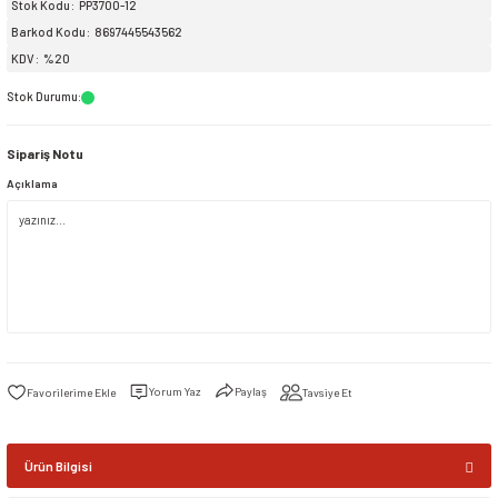
Stok Kodu
PP3700-12
Barkod Kodu
8697445543562
siller
ar
ınçlı Püskürtücüler
Yer ve Çalı Fırçaları
KDV
%20
Stok Durumu
:
tleri
rı
Sipariş Notu
eçleri
Açıklama
ı ve Aksesuarları
atlık Çeşitleri
lama Kabları
ri
Yorum Yaz
Paylaş
Tavsiye Et
Ürün Bilgisi