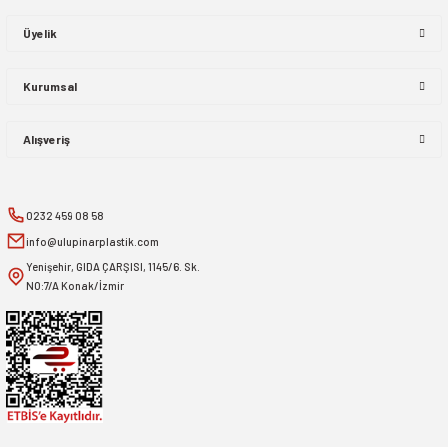
Üyelik
Kurumsal
Alışveriş
0232 459 08 58
info@ulupinarplastik.com
Yenişehir, GIDA ÇARŞISI, 1145/6. Sk.
NO:7/A Konak/İzmir