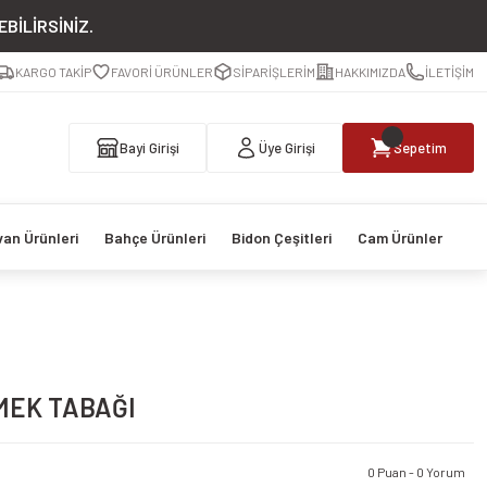
BİLİRSİNİZ.
KARGO TAKİP
FAVORİ ÜRÜNLER
SİPARİŞLERİM
HAKKIMIZDA
İLETİŞİM
Bayi Girişi
Üye Girişi
Sepetim
van Ürünleri
Bahçe Ürünleri
Bidon Çeşitleri
Cam Ürünler
MEK TABAĞI
0 Puan - 0 Yorum