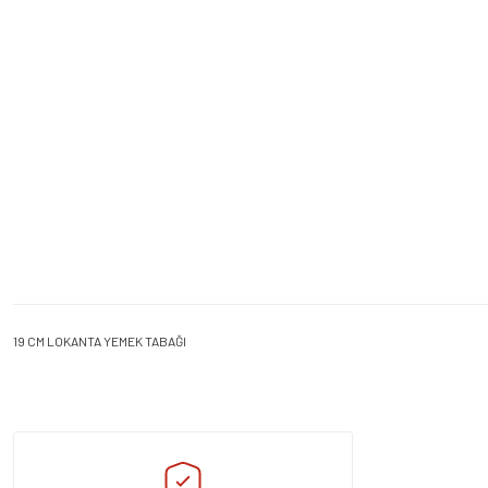
19 CM LOKANTA YEMEK TABAĞI
Bu ürünün fiyat bilgisi, resim, ürün açıklamalarında ve diğer konularda yeters
Görüş ve önerileriniz için teşekkür ederiz.
Ürün resmi kalitesiz, bozuk veya görüntülenemiyor.