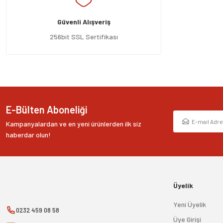
Ürün açıklamasında eksik bilgiler bulunuyor.
Güvenli Alışveriş
Ürün bilgilerinde hatalar bulunuyor.
Ürün fiyatı diğer sitelerden daha pahalı.
256bit SSL Sertifikası
Bu ürüne benzer farklı alternatifler olmalı.
E-Bülten Aboneliği
Kampanyalardan ve en yeni ürünlerden ilk siz
haberdar olun!
Üyelik
Yeni Üyelik
0232 459 08 58
Üye Girişi