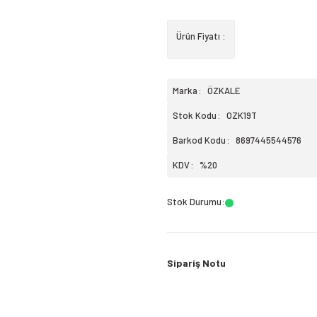
Ürün Fiyatı :
Marka
ÖZKALE
Stok Kodu
OZK19T
Barkod Kodu
8697445544576
KDV
%20
Stok Durumu
:
Sipariş Notu