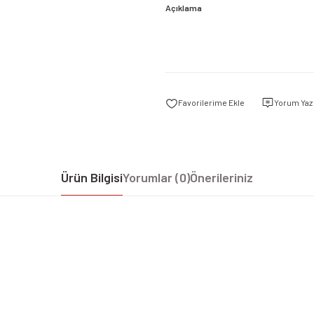
Açıklama
Yorum Yaz
Ürün Bilgisi
Yorumlar (0)
Önerileriniz
iz gördüğünüz noktaları öneri formunu kullanarak tarafımıza iletebilirsiniz.
Bu ürüne ilk yorumu siz yapın!