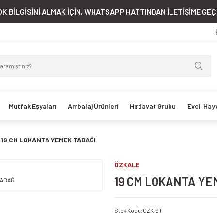
K BİLGİSİNİ ALMAK İÇİN, WHATSAPP HATTINDAN İLETİŞİME GEÇE
Mutfak Eşyaları
Ambalaj Ürünleri
Hırdavat Grubu
Evcil Hay
19 CM LOKANTA YEMEK TABAĞI
ÖZKALE
19 CM LOKANTA YE
Stok Kodu
:
OZK19T