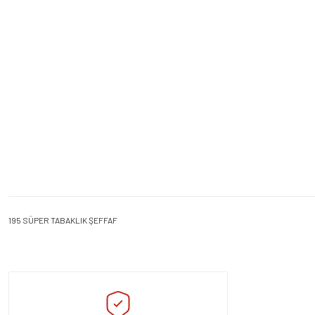
195 SÜPER TABAKLIK ŞEFFAF
Bu ürünün fiyat bilgisi, resim, ürün açıklamalarında ve diğer konularda yeters
Görüş ve önerileriniz için teşekkür ederiz.
Ürün resmi kalitesiz, bozuk veya görüntülenemiyor.