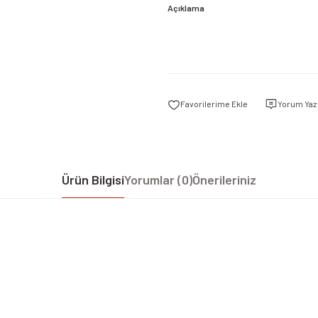
Açıklama
Yorum Yaz
Ürün Bilgisi
Yorumlar (0)
Önerileriniz
iz gördüğünüz noktaları öneri formunu kullanarak tarafımıza iletebilirsiniz.
Bu ürüne ilk yorumu siz yapın!