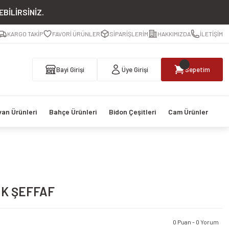
BİLİRSİNİZ.
KARGO TAKİP
FAVORİ ÜRÜNLER
SİPARİŞLERİM
HAKKIMIZDA
İLETİŞİM
Bayi Girişi
Üye Girişi
Sepetim
van Ürünleri
Bahçe Ürünleri
Bidon Çeşitleri
Cam Ürünler
IK ŞEFFAF
0 Puan - 0 Yorum