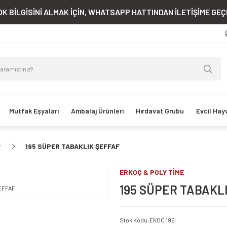
K BİLGİSİNİ ALMAK İÇİN, WHATSAPP HATTINDAN İLETİŞİME GEÇE
Mutfak Eşyaları
Ambalaj Ürünleri
Hırdavat Grubu
Evcil Hay
r
195 SÜPER TABAKLIK ŞEFFAF
ERKOÇ & POLY TİME
195 SÜPER TABAKL
Stok Kodu
:
EKOC 195