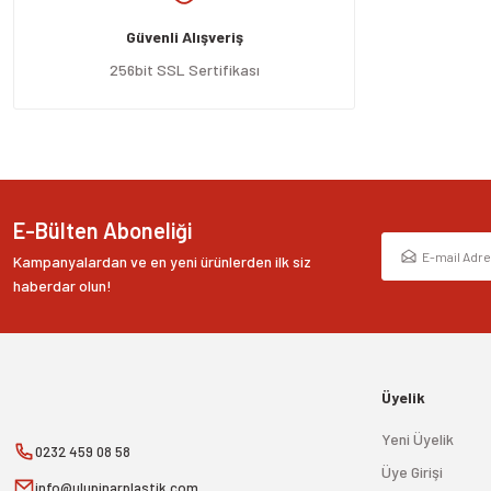
Ürün açıklamasında eksik bilgiler bulunuyor.
Güvenli Alışveriş
Ürün bilgilerinde hatalar bulunuyor.
Ürün fiyatı diğer sitelerden daha pahalı.
256bit SSL Sertifikası
Bu ürüne benzer farklı alternatifler olmalı.
E-Bülten Aboneliği
Kampanyalardan ve en yeni ürünlerden ilk siz
haberdar olun!
Üyelik
Yeni Üyelik
0232 459 08 58
Üye Girişi
info@ulupinarplastik.com