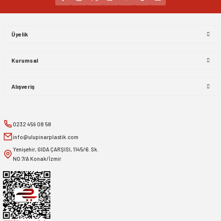
Gönder
Üyelik
Kurumsal
Alışveriş
0232 459 08 58
info@ulupinarplastik.com
Yenişehir, GIDA ÇARŞISI, 1145/6. Sk.
NO:7/A Konak/İzmir