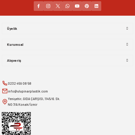
Gönder
Üyelik
Kurumsal
Alışveriş
0232 459 08 58
info@ulupinarplastik.com
Yenişehir, GIDA ÇARŞISI, 1145/6. Sk.
NO:7/A Konak/İzmir