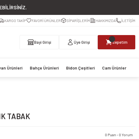
BİLİRSİNİZ.
KARGO TAKİP
FAVORİ ÜRÜNLER
SİPARİŞLERİM
HAKKIMIZDA
İLETİŞİM
Bayi Girişi
Üye Girişi
Sepetim
van Ürünleri
Bahçe Ürünleri
Bidon Çeşitleri
Cam Ürünler
IK TABAK
0 Puan - 0 Yorum