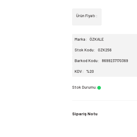
Ürün Fiyatı :
Marka
ÖZKALE
Stok Kodu
OZK256
Barkod Kodu
8699237170369
KDV
%20
Stok Durumu
:
Sipariş Notu