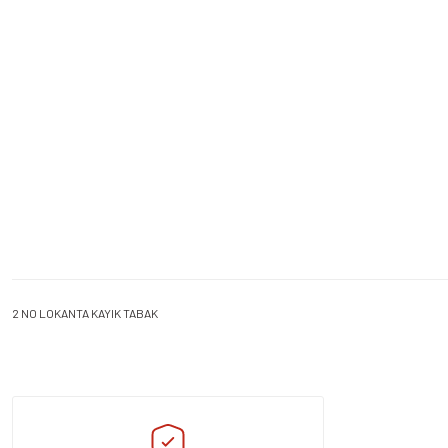
2 NO LOKANTA KAYIK TABAK
Bu ürünün fiyat bilgisi, resim, ürün açıklamalarında ve diğer konularda yeters
Görüş ve önerileriniz için teşekkür ederiz.
Ürün resmi kalitesiz, bozuk veya görüntülenemiyor.