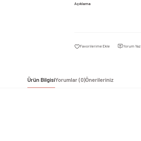
Açıklama
Yorum Yaz
Ürün Bilgisi
Yorumlar (0)
Önerileriniz
iz gördüğünüz noktaları öneri formunu kullanarak tarafımıza iletebilirsiniz.
Bu ürüne ilk yorumu siz yapın!