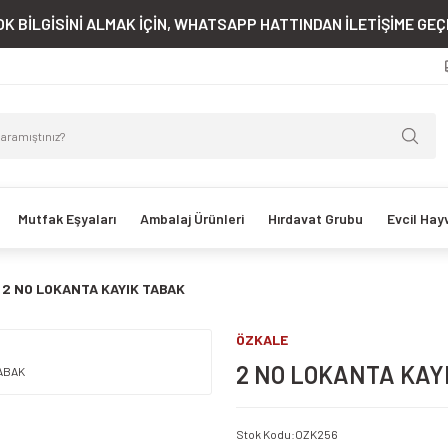
K BİLGİSİNİ ALMAK İÇİN, WHATSAPP HATTINDAN İLETİŞİME GEÇE
Mutfak Eşyaları
Ambalaj Ürünleri
Hırdavat Grubu
Evcil Hay
2 NO LOKANTA KAYIK TABAK
ÖZKALE
2 NO LOKANTA KAY
Stok Kodu
:
OZK256