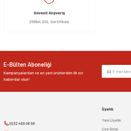
Ürün açıklamasında eksik bilgiler bulunuyor.
Güvenli Alışveriş
Ürün bilgilerinde hatalar bulunuyor.
Ürün fiyatı diğer sitelerden daha pahalı.
256bit SSL Sertifikası
Bu ürüne benzer farklı alternatifler olmalı.
E-Bülten Aboneliği
Kampanyalardan ve en yeni ürünlerden ilk siz
haberdar olun!
Üyelik
Yeni Üyelik
0232 459 08 58
Üye Girişi